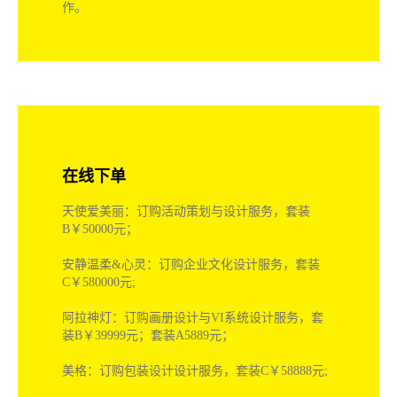
的产品都是出口的，要求很高希望我们可以长期合
作！
相待明：在喜草第一次合作，给我们做的logo很专
业，我们还有产品包装要和你们合做，加油吧！
为爱@空城：第二次在喜草品牌设计公司购买服务
了，很专业，很细心，很牛的创意，期待再次合
作。
世嘉车荟：订购VI系统设计与企业文化塑造服
在线下单
务，套装B￥168000元;
Betty：订购VI系统设计服务，套装B￥39999元;
保丽卡莱教授：订购专卖店设计服务，套装
C￥100000元;
天使爱美丽：订购活动策划与设计服务，套装
B￥50000元；
安静温柔&心灵：订购企业文化设计服务，套装