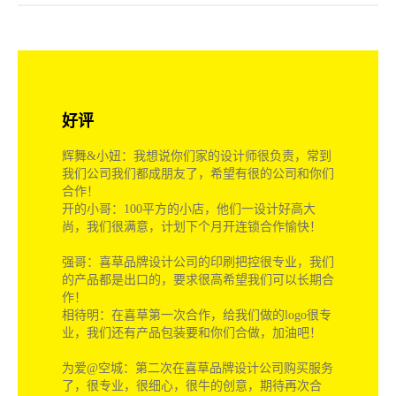
三开二环：深圳的设计水平就是高，一个品牌策
好评
划、策略、文化塑造帮我们做的还不错，老板很满
意，不知道你们可以到淅江开公司吗，我们可以多
给你们介绍一些业务！
风赤小牛：你们的设计师好吊哦！都不怎么说话我
和他沟通很费劲，不过设计做的还可以，算了给个
好评吧！
合展科技：你们专业很好，我们也是老客户了，给
你们好评请加油把我们的包装设计的更好！谢谢
辉舞&小妞：我想说你们家的设计师很负责，常到
我们公司我们都成朋友了，希望有很的公司和你们
合作！
开的小哥：100平方的小店，他们一设计好高大
尚，我们很满意，计划下个月开连锁合作愉快！
强哥：喜草品牌设计公司的印刷把控很专业，我们