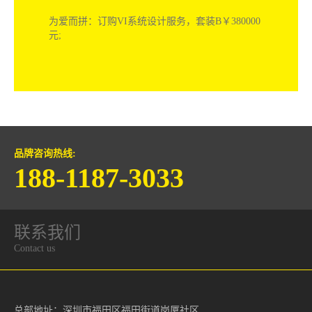
C￥580000元;
阿拉神灯：订购画册设计与VI系统设计服务，套
装B￥39999元；套装A5889元；
美格：订购包装设计设计服务，套装C￥58888元;
为爱而拼：订购VI系统设计服务，套装B￥380000
元;
品牌咨询热线:
188-1187-3033
联系我们
Contact us
总部地址：深圳市福田区福田街道岗厦社区